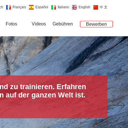
ch
Français
Español
Italiano
English
中 文
Fotos
Videos
Gebühren
Bewerben
nd zu trainieren. Erfahren
igen und zukünftigen
tung von Meistern der Yip-
Frieden und Balance zu
 auf der ganzen Welt ist.