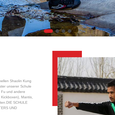
onellen Shaolin Kung
ster unserer Schule
g Fu und andere
 Kickboxen), Mantis,
chten.DIE SCHULE
TERS UND