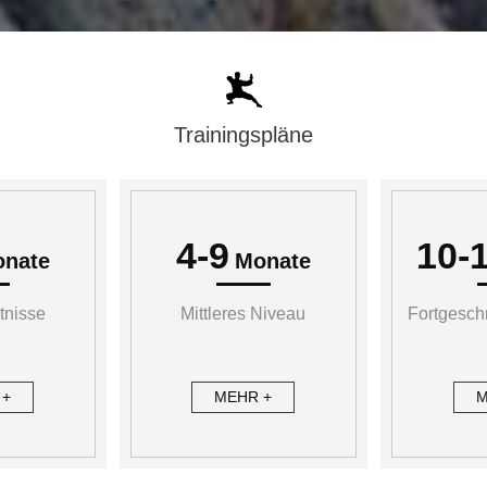
Trainingspläne
4-9
10-
nate
Monate
tnisse
Mittleres Niveau
Fortgesch
 +
MEHR +
M