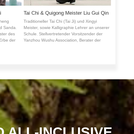
ian Hua
Shaolin & Sanda Meister Shi Yan Song
 und Gründer
Meister Shi Yan Song, Kriegermönch der 34.
 7.
Generation, ist erstgradiger Nationalsportler
s Fist,
und trägt den 6. Rang nach dem Duan Wei
d Duan Wei
Graduierungssystem.
D ALL-INCLUSIVE