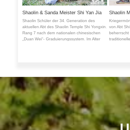
Wing Chun Meister Zhang Hui
Tai Chi &
eration
Meister Zhang ist Experte in Wensheng
Traditionell
empel. Er
Quan, Kunlun Quan, Kickboxen und Sanda.
Meister, so
nd
Er ist nicht bloß ein erfahrener Meister des
Schule. Ste
Dahong.
Yip Man Wingchun, sondern auch Erbe der
Yanzhou Wu
68. Generation des Kunlun Quan, eines der
Qufu Dongyu
immateriellen Kulturerben der Stadt Jining.
der Chines
trägt den 
U