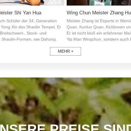
 Quigong Meister Liu Gui Qin
Mantis Fist Meister Zhang X
er Tai Chi (Tai Ji) und Xingyi
Traditioneller Mantis Fist Meister
wie Kalligraphie Lehrer an unserer
von Honglian Mantis Fist. Erbe der
llvertretender Vorsitzender der
Generation des chinesischen Manti
shu Association, Berater der
erstgradiger Kampfsportlehrer un
e Tai Chi Association, Mitglied
Rang 6 Kampfkünstler.
MEHR +
e National Wushu Association. Er
6. Rang der Duan Wei Graduierung.
NSERE PREISE SIN